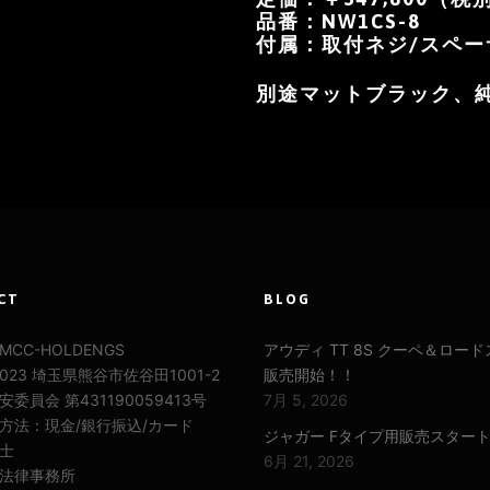
品番：NW1CS-8
付属：取付ネジ/スペー
別途マットブラック、純
CT
BLOG
CC-HOLDENGS
アウディ TT 8S クーペ＆ロー
0023 埼玉県熊谷市佐谷田1001-2
販売開始！！
委員会 第431190059413号
7月 5, 2026
方法：現金/銀行振込/カード
ジャガー Fタイプ用販売スター
士
6月 21, 2026
法律事務所