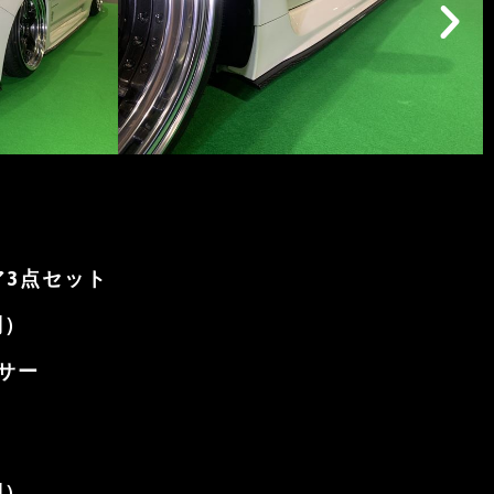
ア3点セット
別）
サー
別）