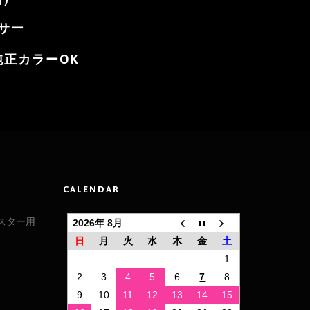
サー
正カラーOK
CALENDAR
ドスター用
2026年 8月
日
月
火
水
木
金
土
1
ト
2
3
4
5
6
7
8
9
10
11
12
13
14
15