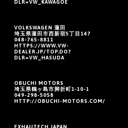
DLR=VW_KAWAGOE
VOLKSWAGEN 蓮田
埼玉県蓮田市西新宿5丁目147
048-765-8811
HTTPS://WWW.VW-
DEALER.JP/TOP.DO?
DLR=VW_HASUDA
OBUCHI MOTORS
埼玉県鶴ヶ島市脚折町1-10-1
049-298-5058
HTTP://OBUCHI-MOTORS.COM/
EXHAUTECH JAPAN