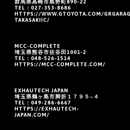
群馬県高崎市島野町890-22
TEL：027-353-8686
HTTPS://WWW.GTOYOTA.COM/GRGARAG
TAKASAKIIC/
MCC-COMPLETE
埼玉県熊谷市佐谷田1001-2
TEL：048-526-1514
HTTPS://MCC-COMPLETE.COM/
EXHAUTECH JAPAN
埼玉県鶴ヶ島市脚折１７９５−４
TEL：049-286-6667
HTTPS://EXHAUTECH-
JAPAN.COM/