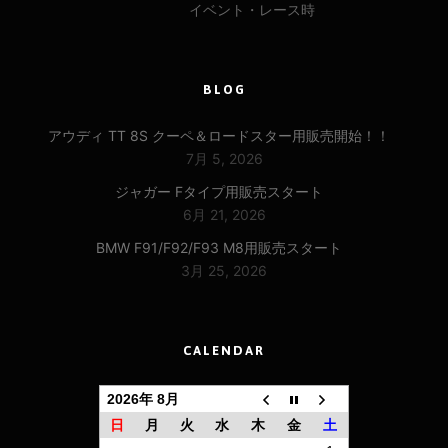
イベント・レース時
BLOG
アウディ TT 8S クーペ＆ロードスター用販売開始！！
7月 5, 2026
ジャガー Fタイプ用販売スタート
6月 21, 2026
BMW F91/F92/F93 M8用販売スタート
3月 25, 2026
CALENDAR
2026年 8月
日
月
火
水
木
金
土