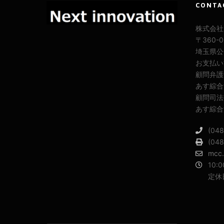
CONTA
株式会社M
〒360-
埼玉県公安
お支払い
顧問弁護
あす綜合
顧問司法
あす綜合
(048
(048
mcc.
10:0
定休
イ