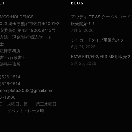
CT
BLOG
CC-HOLDENGS
アウディ TT 8S クーペ＆ロー
0023 埼玉県熊谷市佐谷田1001-2
販売開始！！
委員会 第431190059413号
7月 5, 2026
方法：現金/銀行振込/カード
ジャガー Fタイプ用販売スター
士
6月 21, 2026
法律事務所
BMW F91/F92/F93 M8用販売
書士/行政書士
3月 25, 2026
法務事務所
)526-1514
)526-1514
complete.8008@gmail.com
0~18:00
日：火曜日、第一・第三水曜日
ベント・レース時