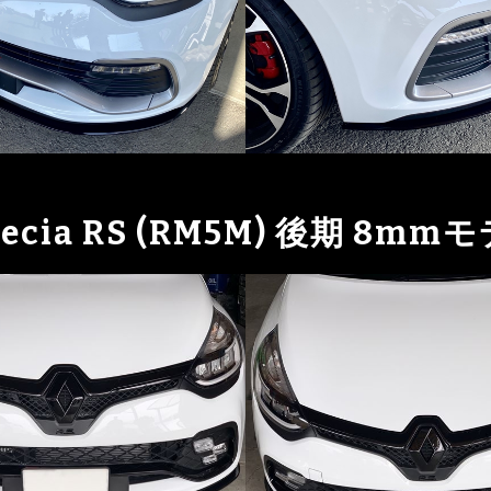
tecia RS (RM5M) 後期 8mm