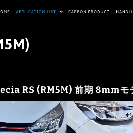
HOME
APPLICATION LIST
CARBON PRODUCT
HANDLI
M5M)
tecia RS (RM5M) 前期 8mm