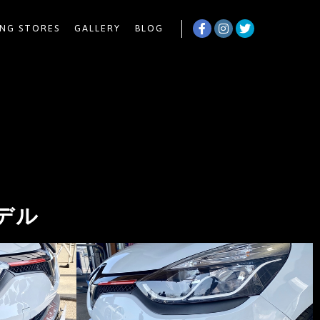
NG STORES
GALLERY
BLOG
モデル