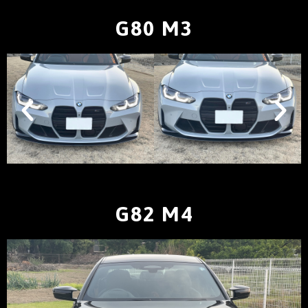
G80 M3
G82 M4