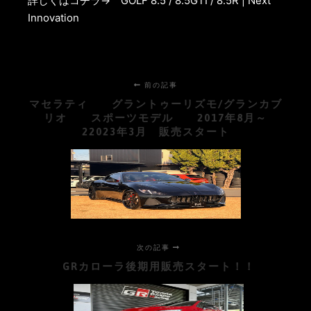
詳しくはコチラ→
GOLF 8.5 / 8.5GTI / 8.5R | Next
Innovation
前の記事
マセラティ グラントゥーリズモ/グランカブ
リオ スポーツモデル 2017年8月～
22023年3月 販売スタート
次の記事
GRカローラ後期用販売スタート！！