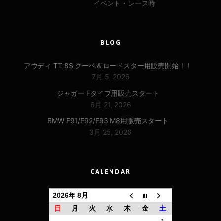
イベント・レース時
BLOG
アウディ TT 8S クーペ＆ロードスター用販売開始！！
7月 5, 2026
ジャガー Fタイプ用販売スタート
6月 21, 2026
BMW F91/F92/F93 M8用販売スタート
3月 25, 2026
CALENDAR
2026年 8月
日
月
火
水
木
金
土