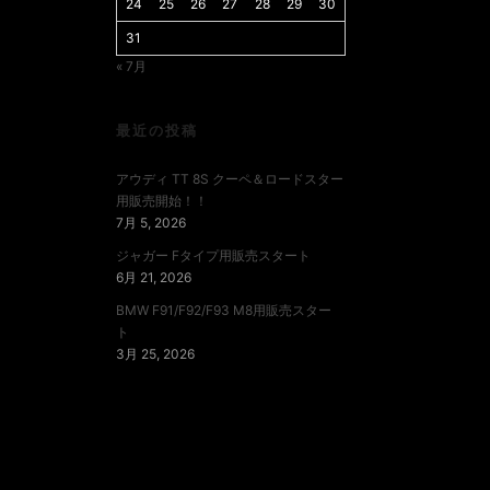
24
25
26
27
28
29
30
31
« 7月
最近の投稿
アウディ TT 8S クーペ＆ロードスター
用販売開始！！
7月 5, 2026
ジャガー Fタイプ用販売スタート
6月 21, 2026
BMW F91/F92/F93 M8用販売スター
ト
3月 25, 2026