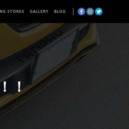
NG STORES
GALLERY
BLOG
！！