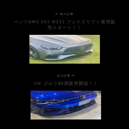
前の記事
ベンツAMG E63 W213 フェイスリフト後用販
売スタート！！
次の記事
VW ゴルフ8R用販売開始！！