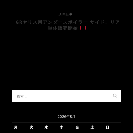
次の記事
GRヤリス用アンダースポイラー サイド、リア
単体販売開始
2026年8月
月
火
水
木
金
土
日