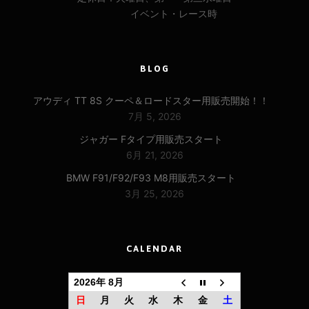
イベント・レース時
BLOG
アウディ TT 8S クーペ＆ロードスター用販売開始！！
7月 5, 2026
ジャガー Fタイプ用販売スタート
6月 21, 2026
BMW F91/F92/F93 M8用販売スタート
3月 25, 2026
CALENDAR
2026年 8月
日
月
火
水
木
金
土