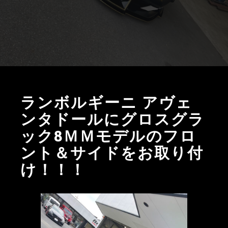
ランボルギーニ アヴェ
ンタドールにグロスグラ
ック8ＭＭモデルのフロ
ント＆サイドをお取り付
け！！！