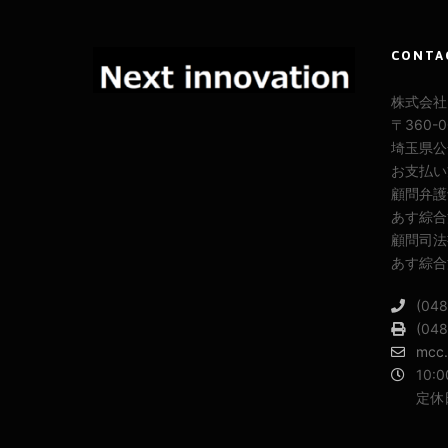
CONTA
株式会社M
〒360-
埼玉県公安
お支払い
顧問弁護
あす綜合
顧問司法
あす綜合
(048
(048
mcc.
10:0
定休
イ