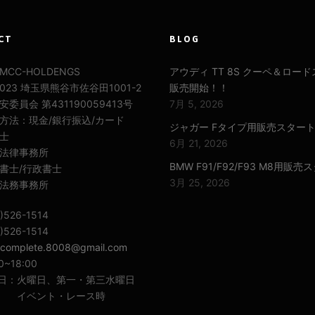
CT
BLOG
CC-HOLDENGS
アウディ TT 8S クーペ＆ロー
0023 埼玉県熊谷市佐谷田1001-2
販売開始！！
委員会 第431190059413号
7月 5, 2026
方法：現金/銀行振込/カード
ジャガー Fタイプ用販売スター
士
6月 21, 2026
法律事務所
BMW F91/F92/F93 M8用販売
書士/行政書士
3月 25, 2026
法務事務所
)526-1514
)526-1514
complete.8008@gmail.com
0~18:00
日：火曜日、第一・第三水曜日
ベント・レース時